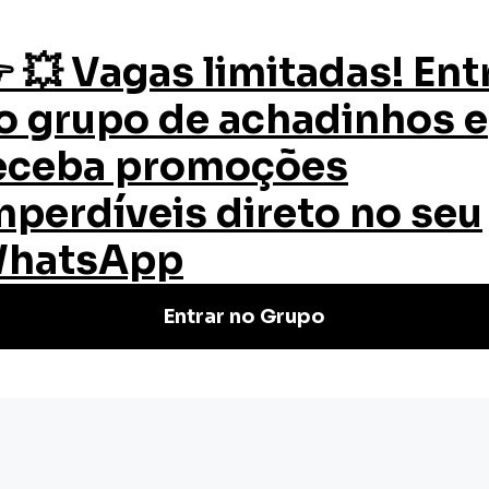
os
Quem Somos
Certificado
Blog
ilidade de Projetos
bilidade de
sar a viabilidade de um projeto?
ará para tornar um projeto viável.
as