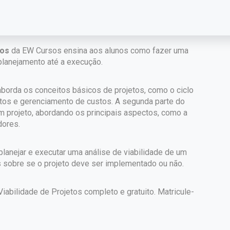
eiro
. É uma etapa crucial no processo de planejamento
obre se o projeto deve ser implementado ou não.
tos
da EW Cursos ensina aos alunos como fazer uma
 planejamento até a execução.
 aborda os conceitos básicos de projetos, como o ciclo
jetos e gerenciamento de custos. A segunda parte do
um projeto, abordando os principais aspectos, como a
dores.
 planejar e executar uma análise de viabilidade de um
s sobre se o projeto deve ser implementado ou não.
abilidade de Projetos completo e gratuito. Matricule-