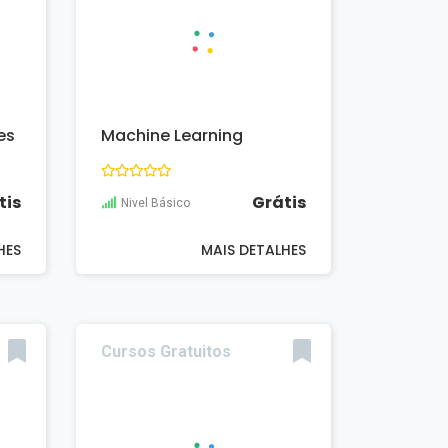
es
Machine Learning
tis
Grátis
Nivel Básico
HES
MAIS DETALHES
Cursos Gratuitos