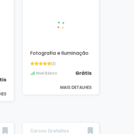
Fotografia e Iluminação
(2)
Grátis
Nivel Básico
tis
MAIS DETALHES
HES
Cursos Gratuitos