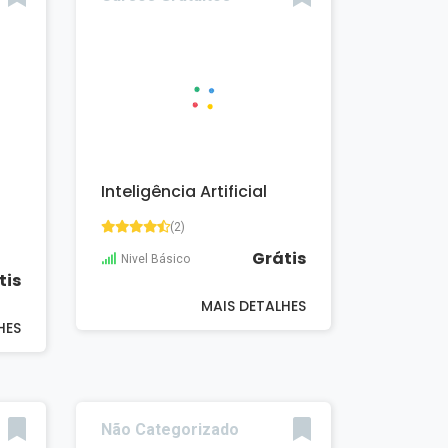
Inteligência Artificial
(2)
Grátis
Nivel Básico
tis
MAIS DETALHES
HES
Não Categorizado