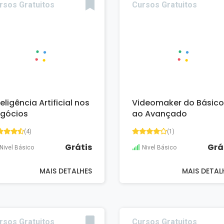
rsos Gratuitos
Cursos Gratuitos
teligência Artificial nos
Videomaker do Básico
gócios
ao Avançado
(4)
(1)
Grátis
Grá
Nivel Básico
Nivel Básico
MAIS DETALHES
MAIS DETAL
rsos Gratuitos
Cursos Gratuitos