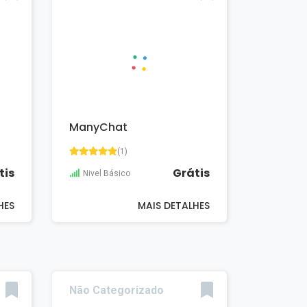
ManyChat
(1)
tis
Grátis
Nivel Básico
HES
MAIS DETALHES
Não Categorizado