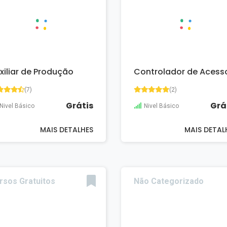
xiliar de Produção
Controlador de Acess
(7)
(2)
Grátis
Grá
Nivel Básico
Nivel Básico
MAIS DETALHES
MAIS DETAL
rsos Gratuitos
Não Categorizado