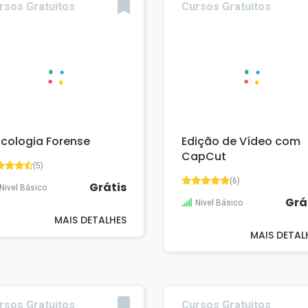
rsos Gratuitos
Cursos Gratuitos
icologia Forense
Edição de Vídeo com
CapCut
(5)
(6)
Grátis
Nivel Básico
Grá
Nivel Básico
MAIS DETALHES
MAIS DETAL
rsos Gratuitos
Cursos Gratuitos