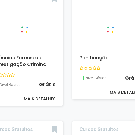
ências Forenses e
Panificação
vestigação Criminal
Grá
Nivel Básico
Grátis
Nivel Básico
MAIS DETAL
MAIS DETALHES
rsos Gratuitos
Cursos Gratuitos