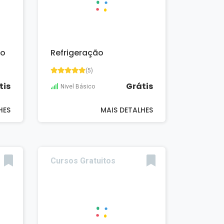
ão
Refrigeração
(5)
tis
Grátis
Nivel Básico
HES
MAIS DETALHES
Cursos Gratuitos