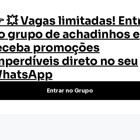
os
Quem Somos
Certificado
Blog
arceria entre Escola e Família
Parceria entre
la e Família. Certificado válido em
Cursos rápidos e de qualidade.