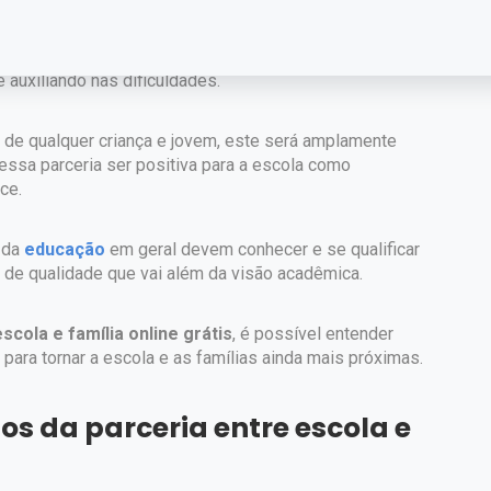
êmico, a escola tem o papel de auxiliar em seu
rantindo que eles estarão capacitados e preparados
, tem o papel de dar a criança a estrutura emocional, de
 auxiliando nas dificuldades.
 de qualquer criança e jovem, este será amplamente
essa parceria ser positiva para a escola como
nce.
 da
educação
em geral devem conhecer e se qualificar
o de qualidade que vai além da visão acadêmica.
scola e família online grátis
, é possível entender
ara tornar a escola e as famílias ainda mais próximas.
os da parceria entre escola e