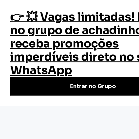
fazer login
Biotecnologia
Início
Cursos
Cursos Gratuitos
Curso Biotecnologia
Aprenda Biotecnologia grátis e online com a EW! Domine
os fundamentos, regulamentações e implicações éticas.
Inscreva-se já e impulsione sua carreira!
Nivel Básico
Certificado: 20 horas