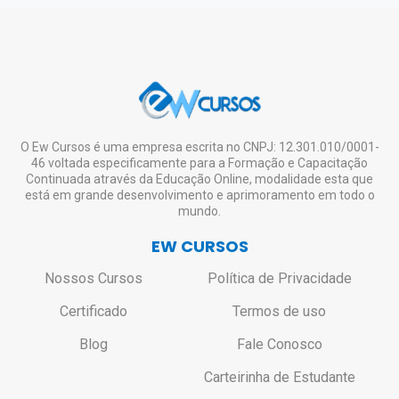
em eventualidades como feriados, entre
Download e Impressão.
CRM, CRO
e demais órgãos de conselho são
Lembrando que a emissão do certificado
outras situações atípicas);
de nível superior ou técnico.
digital é opcional e o aluno pode se inscrever
Caso seja realmente necessário o envio do
em quantos cursos desejar, estudar à
certificado impresso, o aluno deverá entrar
vontade, mesmo não tendo interesse em
em contato pelo e-mail:
solicitar o certificado de todos ou de nenhum.
contato@ewcursos.com.br
, para verificar o
custo de envio.
Não haverá bloqueio ou restrição de
O Ew Cursos é uma empresa escrita no CNPJ: 12.301.010/0001-
46 voltada especificamente para a Formação e Capacitação
acesso aos alunos que não solicitarem o
Continuada através da Educação Online, modalidade esta que
certificado.
está em grande desenvolvimento e aprimoramento em todo o
mundo.
EW CURSOS
Nossos Cursos
Política de Privacidade
Certificado
Termos de uso
Blog
Fale Conosco
Carteirinha de Estudante