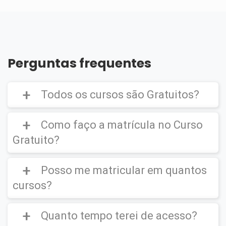
Perguntas frequentes
Todos os cursos são Gratuitos?
Como faço a matrícula no Curso
Gratuito?
Curso Gratuito,
porém caso deseje emitir o
Certificado Digital é cobrado uma taxa de
Posso me matricular em quantos
CLIQUE AQUI
para ver um vídeo de como
R$39,90
efetuar a matrícula em um
Curso Gratuito
.
cursos?
Quanto tempo terei de acesso?
Você poderá se matricular em quantos