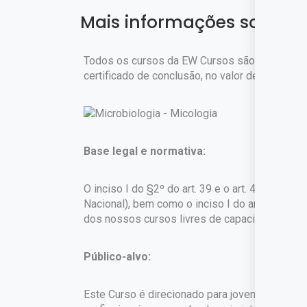
Mais informações sobre o
Todos os cursos da EW Cursos são gratuitos. 
certificado de conclusão, no valor de
R$ 45,90
Base legal e normativa:
O inciso I do §2º do art. 39 e o art. 42 da Lei
Nacional), bem como o inciso I do art. 1º do 
dos nossos cursos livres de capacitação profi
Público-alvo:
Este Curso é direcionado para jovens e adultos