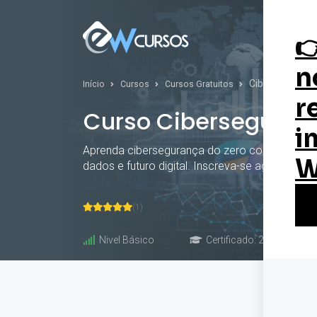
Curs
Ciberseguranç
Início
Cursos
Cursos Gratuitos
Curso Ciberseguran
Aprenda cibersegurança do zero com o curso on
dados e futuro digital. Inscreva-se agora e gar
(1)
Nivel Básico
Certificado: 20 horas