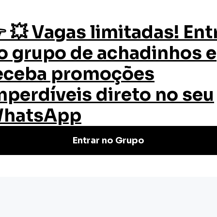
os
Quem Somos
Certificado
Blog
a
ça
line grátis da EW! Proteja seus
anta sua vaga!