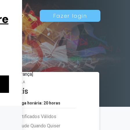
Contato
Fazer login
MATRÍCULA
Grátis
Carga horária: 20 horas
Certificados Válidos
Estude Quando Quiser