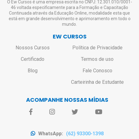
Não haverá bloqueio ou restrição de
O Ew Cursos é uma empresa escrita no CNPJ: 12.301.010/0001-
46 voltada especificamente para a Formação e Capacitação
acesso aos alunos que não solicitarem o
Continuada através da Educação Online, modalidade esta que
certificado.
está em grande desenvolvimento e aprimoramento em todo o
mundo.
EW CURSOS
Nossos Cursos
Política de Privacidade
Certificado
Termos de uso
Blog
Fale Conosco
Carteirinha de Estudante
ACOMPANHE NOSSAS MÍDIAS
WhatsApp:
(62) 93300-1398