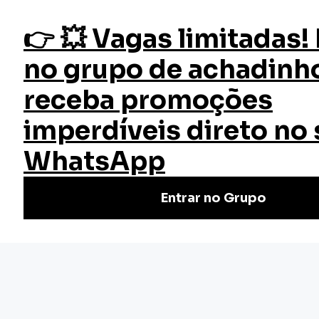
fazer login
Cinema 4D
Início
Cursos
Cursos Gratuitos
Curso Cinema 4D
Faça o Curso de Cinema 4D Online e Gratuito | Certificado
válido em todo Brasil. Não perca tempo, venha conferir.
Cursos rápidos e de qualidade.
Nivel Básico
Certificado: 40 horas