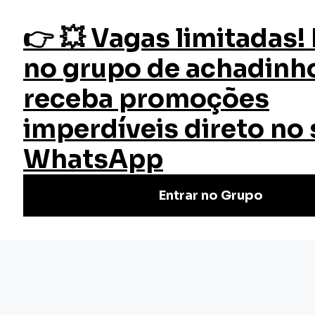
fazer login
Início
Cursos
Cursos Gratuitos
Coaching e Planejamento de Carreira
Curso Coaching e Planejamento
de Carreira
Descubra o sucesso profissional com nosso Curso de
Coaching e Planejamento de Carreira Grátis e Online. Eleve
sua carreira a patamares inéditos!
Nivel Básico
Certificado: 30 horas