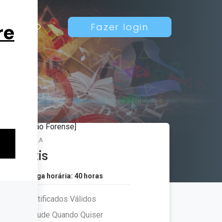
Contato
Fazer login
MATRÍCULA
Grátis
Carga horária: 40 horas
Certificados Válidos
Estude Quando Quiser