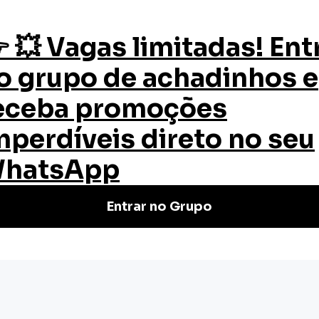
os
Quem Somos
Certificado
Blog
orense
Forense
 da EW. Aprenda técnicas de
 na área. Matricule-se!