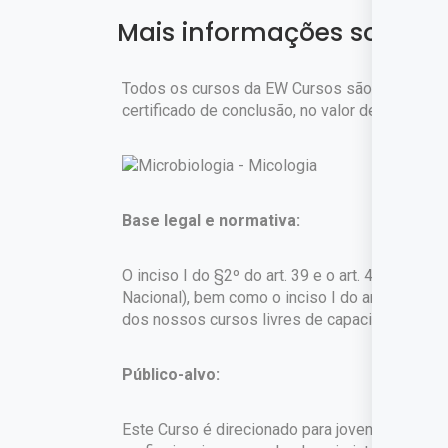
Mais informações sobre o
Todos os cursos da EW Cursos são gratuitos. 
certificado de conclusão, no valor de
R$ 45,90
Base legal e normativa:
O inciso I do §2º do art. 39 e o art. 42 da Lei
Nacional), bem como o inciso I do art. 1º do 
dos nossos cursos livres de capacitação profi
Público-alvo:
Este Curso é direcionado para jovens e adultos