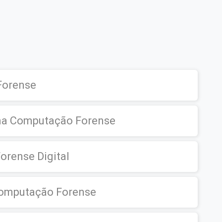
Forense
s na Computação Forense
orense Digital
Computação Forense