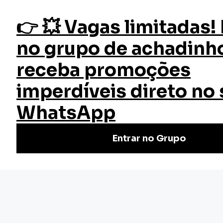
fazer login
Comunicação e Oratória
Início
Cursos
Cursos Gratuitos
Curso Comunicação e Oratória
Você está procurando melhorar suas habilidades de falar
em público? Aprenda estratégias e técnicas para criar
discursos envolventes e poderosos. Matricule-se!
(5)
Nivel Básico
Certificado: 40 horas