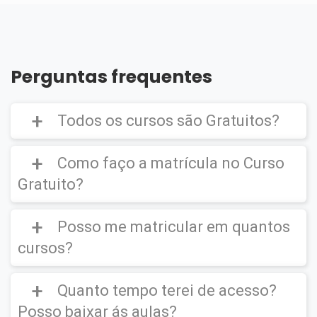
Perguntas frequentes
Todos os cursos são Gratuitos?
Como faço a matrícula no Curso
Gratuito?
Curso Gratuito,
porém caso deseje emitir o
Certificado Digital é cobrado uma taxa de
Posso me matricular em quantos
CLIQUE AQUI
para ver um vídeo de como
R$39,90
efetuar a matrícula em um
Curso Gratuito
.
cursos?
Quanto tempo terei de acesso?
Você poderá se matricular em quantos
cursos desejar.
Posso baixar ás aulas?
IMPORTANTE
(O certificado Digital não é