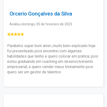
Download e Impressão.
CRM, CRO
e demais órgãos de conselho são
Lembrando que a emissão do certificado
outras situações atípicas);
de nível superior ou técnico.
digital é opcional e o aluno pode se inscrever
Caso seja realmente necessário o envio do
Orcerio Gonçalves da Silva
em quantos cursos desejar, estudar à
certificado impresso, o aluno deverá entrar
vontade, mesmo não tendo interesse em
em contato pelo e-mail:
solicitar o certificado de todos ou de nenhum.
Avaliou domingo, 05 de fevereiro de 2023
contato@ewcursos.com.br
, para verificar o
custo de envio.
Não haverá bloqueio ou restrição de
acesso aos alunos que não solicitarem o
certificado.
Parabéns super bom amei ,muito bem explicado hoje
fui presenteado pois encontrei com algumas
habilidades que tenho e quero colocar em pratica, pois
estou graduando em coaching em desenvolvimento
empresarial, e quero vender meus treinamento pois
quero ser um gestor de talentos