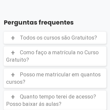
Perguntas frequentes
Todos os cursos são Gratuitos?
Como faço a matrícula no Curso
Gratuito?
Curso Gratuito,
porém caso deseje emitir o
Certificado Digital é cobrado uma taxa de
Posso me matricular em quantos
CLIQUE AQUI
para ver um vídeo de como
R$39,90
efetuar a matrícula em um
Curso Gratuito
.
cursos?
Quanto tempo terei de acesso?
Você poderá se matricular em quantos
cursos desejar.
Posso baixar ás aulas?
IMPORTANTE
(O certificado Digital não é
enviado para sua residência, este ficará