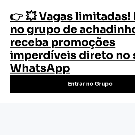
fazer login
Contabilidade Básica
Início
Cursos
Cursos Gratuitos
Curso Contabilidade Básica
Faça o Curso de Contabilidade Básica Online Gratuito |
Certificado válido em todo Brasil. Não perca tempo, venha
conferir. Cursos rápidos e de qualidade.
(4)
Nivel Básico
Certificado: 30 horas