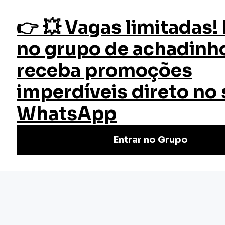
fazer login
Início
Cursos
Cursos Gratuitos
Copywriting e Marketing de Conteúdo
Curso Copywriting e Marketing
de Conteúdo
Aprenda copywriting e marketing de conteúdo grátis e
online! Domine técnicas de escrita persuasiva e crie
conteúdo que converte. Inscreva-se já!
Nivel Básico
Certificado: 20 horas