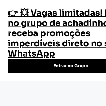
fazer login
Crédito e Cobrança
Início
Cursos
Cursos Gratuitos
Curso Crédito e Cobrança
Este curso foi desenvolvido para ajudá-lo a entender os
diferentes tipos de linhas de crédito, questões legais e
etapas da análise subjetiva de crédito.
Nivel Básico
Certificado: 20 horas