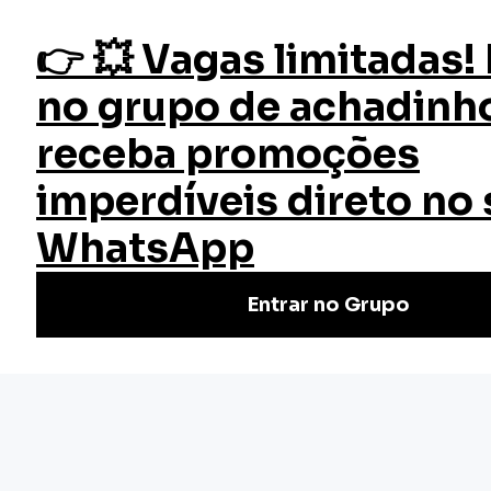
fazer login
Início
Cursos
Cursos Gratuitos
Criar Blog com WordPress e FireWorks
Curso Criar Blog com WordPress
e FireWorks
Faça o Curso Criar Blog com WordPress e FireWorks
Grátis | Certificado válido em todo Brasil. Não perca
tempo, venha conferir. Cursos rápidos e de qualidade.
Nivel Básico
Certificado: 30 horas