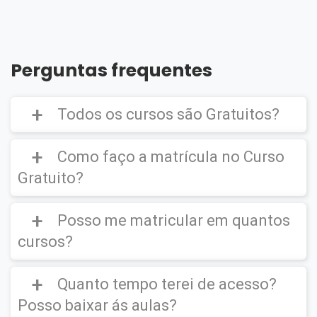
Perguntas frequentes
Todos os cursos são Gratuitos?
Como faço a matrícula no Curso
Gratuito?
Curso Gratuito,
porém caso deseje emitir o
Certificado Digital é cobrado uma taxa de
Posso me matricular em quantos
CLIQUE AQUI
para ver um vídeo de como
R$39,90
efetuar a matrícula em um
Curso Gratuito
.
cursos?
Quanto tempo terei de acesso?
Você poderá se matricular em quantos
cursos desejar.
Posso baixar ás aulas?
IMPORTANTE
(O certificado Digital não é