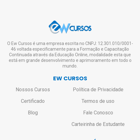
Lembrando que a emissão do certificado
outras situações atípicas);
de nível superior ou técnico.
digital é opcional e o aluno pode se inscrever
Caso seja realmente necessário o envio do
em quantos cursos desejar, estudar à
certificado impresso, o aluno deverá entrar
vontade, mesmo não tendo interesse em
em contato pelo e-mail:
solicitar o certificado de todos ou de nenhum.
contato@ewcursos.com.br
, para verificar o
custo de envio.
Não haverá bloqueio ou restrição de
O Ew Cursos é uma empresa escrita no CNPJ: 12.301.010/0001-
46 voltada especificamente para a Formação e Capacitação
acesso aos alunos que não solicitarem o
Continuada através da Educação Online, modalidade esta que
certificado.
está em grande desenvolvimento e aprimoramento em todo o
mundo.
EW CURSOS
Nossos Cursos
Política de Privacidade
Certificado
Termos de uso
Blog
Fale Conosco
Carteirinha de Estudante