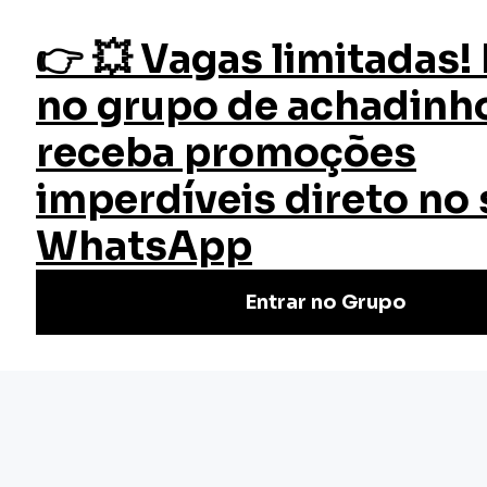
fazer login
Início
Cursos
Cursos Gratuitos
Fundamentos da Educação Especial
Curso Fundamentos da
Educação Especial
Faça o Curso de Fundamentos da Educação Especial
Online e Gratuito | Certificado válido em todo Brasil. Não
perca tempo! Cursos rápidos e de qualidade.
(3)
Nivel Básico
Certificado: 50 horas