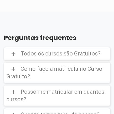
Perguntas frequentes
Todos os cursos são Gratuitos?
Como faço a matrícula no Curso
Gratuito?
Curso Gratuito,
porém caso deseje emitir o
Certificado Digital é cobrado uma taxa de
Posso me matricular em quantos
CLIQUE AQUI
para ver um vídeo de como
R$39,90
efetuar a matrícula em um
Curso Gratuito
.
cursos?