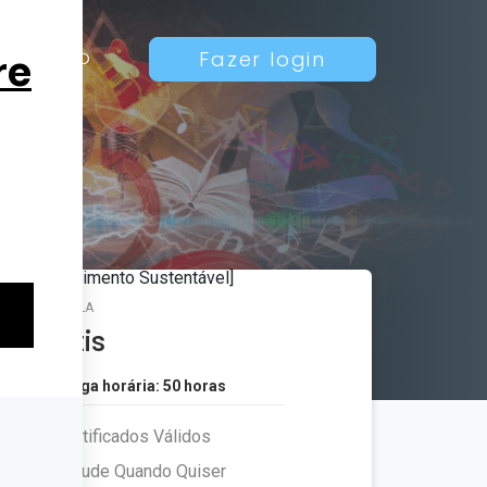
Contato
Fazer login
MATRÍCULA
Grátis
Carga horária: 50 horas
Certificados Válidos
Estude Quando Quiser