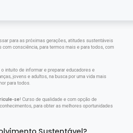
ário de nossos antepassados que precisavam de pouco
u, pelo menos, não usamos os recursos naturais com o
sar para as próximas gerações, atitudes sustentáveis
ais com consciência, para termos mais e para todos, com
m o intuito de informar e preparar educadores e
ianças, jovens e adultos, na busca por uma vida mais
hor para todos.
ricule-se
! Curso de qualidade e com opção de
e conhecimentos, para obter as melhores oportunidades
olvimento Sustentável?