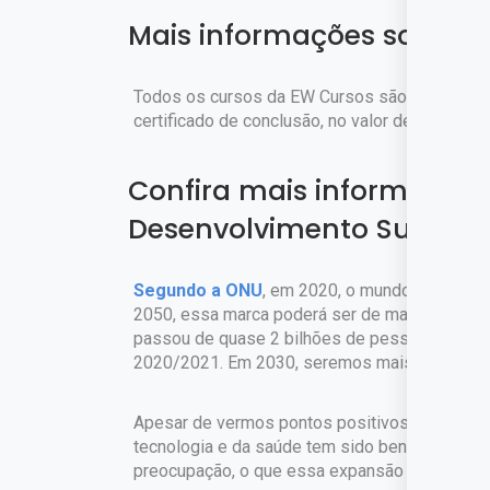
Mais informações sobre o
Todos os cursos da EW Cursos são gratuitos. 
certificado de conclusão, no valor de
R$ 45,90,
Confira mais informações
Desenvolvimento Sustentá
Segundo a ONU
, em 2020, o mundo bateu a ma
2050, essa marca poderá ser de mais de 10 b
passou de quase 2 bilhões de pessoas nas du
2020/2021. Em 2030, seremos mais de 8 bi e 
Apesar de vermos pontos positivos neste cres
tecnologia e da saúde tem sido benéfico par
preocupação, o que essa expansão demográfi