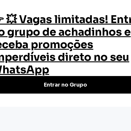
os
Quem Somos
Certificado
Blog
to Sustentável
nto Sustentável
esenvolvimento sustentável, sua
de aplicação nas comunidades.