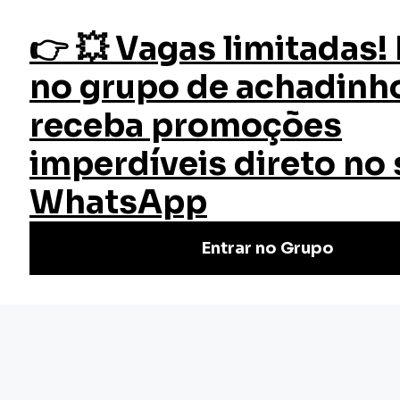
fazer login
Desvendando os Arquétipos
Início
Cursos
Cursos Gratuitos
Curso Desvendando os
Arquétipos
Desvende seu potencial com o curso online grátis da EW
"Desvendando os Arquétipos"! Aprenda sobre arquétipos e
encontre seu caminho. Inscreva-se agora!
Nivel Básico
Certificado: 20 horas