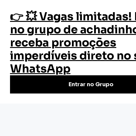
fazer login
Direito Financeiro
Início
Cursos
Curso Direito Financeiro
O Curso Online de Direito Financeiro da EW é a maneira
perfeita de obter uma compreensão abrangente dos
principais conceitos relacionados ao direito financeiro.
(1)
Nivel Básico
Certificado: 20 horas