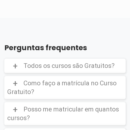
Perguntas frequentes
Todos os cursos são Gratuitos?
Como faço a matrícula no Curso
Gratuito?
Curso Gratuito,
porém caso deseje emitir o
Certificado Digital é cobrado uma taxa de
Posso me matricular em quantos
CLIQUE AQUI
para ver um vídeo de como
R$39,90
efetuar a matrícula em um
Curso Gratuito
.
cursos?