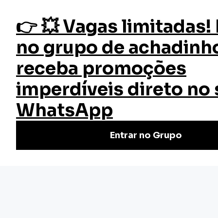
fazer login
Direitos dos Professores
Início
Cursos
Cursos Gratuitos
Curso Direitos dos Professores
Aprenda os Direitos dos Professores com o Curso Online
Grátis da EW! Domine leis trabalhistas e previdenciárias.
Inscreva-se já e empodere sua carreira!
Nivel Básico
Certificado: 10 horas