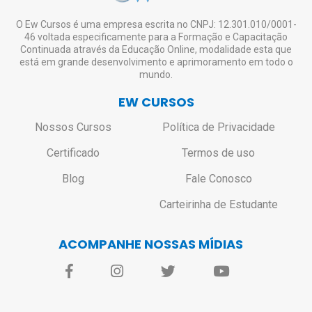
custo de envio.
Não haverá bloqueio ou restrição de
O Ew Cursos é uma empresa escrita no CNPJ: 12.301.010/0001-
46 voltada especificamente para a Formação e Capacitação
acesso aos alunos que não solicitarem o
Continuada através da Educação Online, modalidade esta que
certificado.
está em grande desenvolvimento e aprimoramento em todo o
mundo.
EW CURSOS
Nossos Cursos
Política de Privacidade
Certificado
Termos de uso
Blog
Fale Conosco
Carteirinha de Estudante
ACOMPANHE NOSSAS MÍDIAS