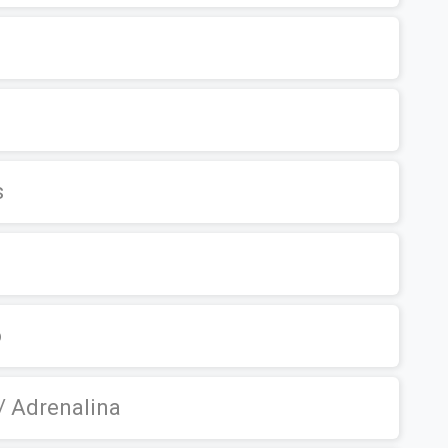
s
o
/ Adrenalina