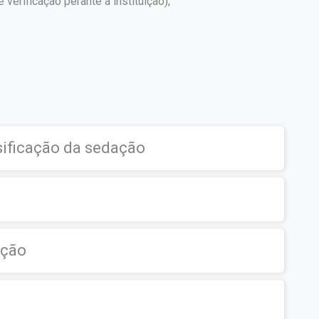
erificação perante a instituição);
sificação da sedação
ação