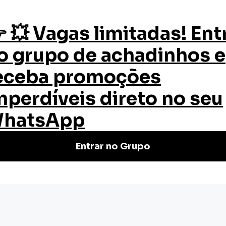
os
Quem Somos
Certificado
Blog
sia e sedação em UTI
esia e sedação
a e Sedação em UTI aborda os
 para controle de dor e ansiedade.