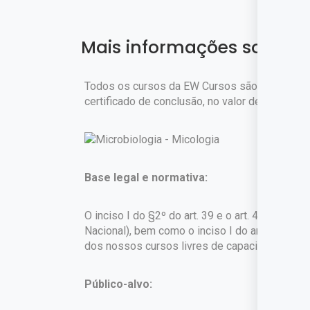
Mais informações sobre o
Todos os cursos da EW Cursos são gratuitos. 
certificado de conclusão, no valor de
R$ 45,90
Base legal e normativa:
O inciso I do §2º do art. 39 e o art. 42 da Lei
Nacional), bem como o inciso I do art. 1º do 
dos nossos cursos livres de capacitação profi
Público-alvo: