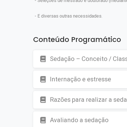
- Seleções de mestrado e doutorado (mediante v
- E diversas outras necessidades.
Conteúdo Programático
Sedação – Conceito / Clas
Internação e estresse
Razões para realizar a sed
Avaliando a sedação