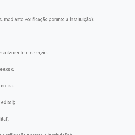
s, mediante verificação perante a instituição);
crutamento e seleção;
presas;
rreira;
edital);
tal);