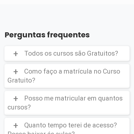
Perguntas frequentes
Todos os cursos são Gratuitos?
Como faço a matrícula no Curso
Gratuito?
Curso Gratuito,
porém caso deseje emitir o
Certificado Digital é cobrado uma taxa de
Posso me matricular em quantos
CLIQUE AQUI
para ver um vídeo de como
R$39,90
efetuar a matrícula em um
Curso Gratuito
.
cursos?
Quanto tempo terei de acesso?
Você poderá se matricular em quantos
cursos desejar.
IMPORTANTE
(O certificado Digital não é