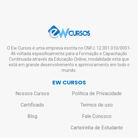
em eventualidades como feriados, entre
Download e Impressão.
CRM, CRO
e demais órgãos de conselho são
Lembrando que a emissão do certificado
outras situações atípicas);
de nível superior ou técnico.
digital é opcional e o aluno pode se inscrever
Caso seja realmente necessário o envio do
em quantos cursos desejar, estudar à
certificado impresso, o aluno deverá entrar
vontade, mesmo não tendo interesse em
em contato pelo e-mail:
solicitar o certificado de todos ou de nenhum.
contato@ewcursos.com.br
, para verificar o
custo de envio.
Não haverá bloqueio ou restrição de
O Ew Cursos é uma empresa escrita no CNPJ: 12.301.010/0001-
46 voltada especificamente para a Formação e Capacitação
acesso aos alunos que não solicitarem o
Continuada através da Educação Online, modalidade esta que
certificado.
está em grande desenvolvimento e aprimoramento em todo o
mundo.
EW CURSOS
Nossos Cursos
Política de Privacidade
Certificado
Termos de uso
Blog
Fale Conosco
Carteirinha de Estudante