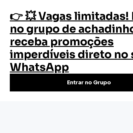
fazer login
Início
Cursos
Cursos Gratuitos
Enfermagem na Endocrinologia
Curso Enfermagem na
Endocrinologia
Curso de Enfermagem na Endocrinologia Grátis e Online da
EW: Aprenda técnicas essenciais para cuidar de pacientes
com distúrbios endócrinos.
Nivel Básico
Certificado: 40 horas