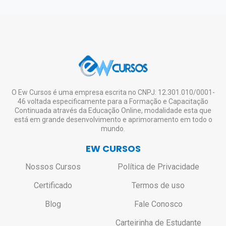
ambiente virtual para download e impressão)
sistema, grande fluxo de transações ou ainda
este ficará liberado no Portal do Aluno para
atualização/qualificação. O
CREA, CRC,
em eventualidades como feriados, entre
Download e Impressão.
CRM, CRO
e demais órgãos de conselho são
Lembrando que a emissão do certificado
outras situações atípicas);
de nível superior ou técnico.
digital é opcional e o aluno pode se inscrever
Caso seja realmente necessário o envio do
em quantos cursos desejar, estudar à
certificado impresso, o aluno deverá entrar
vontade, mesmo não tendo interesse em
em contato pelo e-mail:
solicitar o certificado de todos ou de nenhum.
contato@ewcursos.com.br
, para verificar o
custo de envio.
Não haverá bloqueio ou restrição de
O Ew Cursos é uma empresa escrita no CNPJ: 12.301.010/0001-
46 voltada especificamente para a Formação e Capacitação
acesso aos alunos que não solicitarem o
Continuada através da Educação Online, modalidade esta que
certificado.
está em grande desenvolvimento e aprimoramento em todo o
mundo.
EW CURSOS
Nossos Cursos
Política de Privacidade
Certificado
Termos de uso
Blog
Fale Conosco
Carteirinha de Estudante