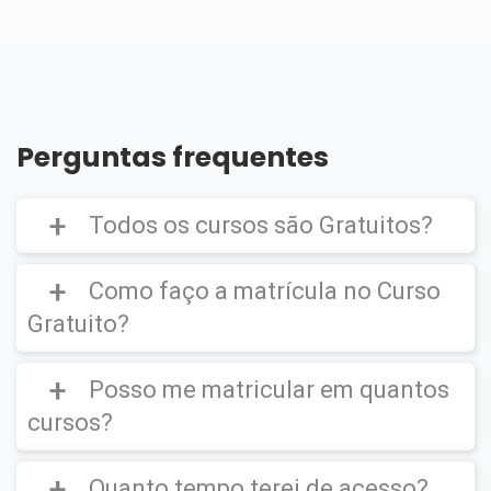
Perguntas frequentes
Todos os cursos são Gratuitos?
Como faço a matrícula no Curso
Gratuito?
Curso Gratuito,
porém caso deseje emitir o
Certificado Digital é cobrado uma taxa de
Posso me matricular em quantos
CLIQUE AQUI
para ver um vídeo de como
R$39,90
efetuar a matrícula em um
Curso Gratuito
.
cursos?
Quanto tempo terei de acesso?
Você poderá se matricular em quantos