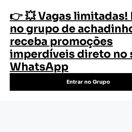
fazer login
Enfermagem Pediátrica
Início
Cursos
Cursos Gratuitos
Curso Enfermagem Pediátrica
Curso de Enfermagem Pediátrica Grátis e Online: Capacite-
se em cuidados infantis, emergências pediátricas e
desenvolvimento infantil. Matricule-se!
Nivel Básico
Certificado: 40 horas