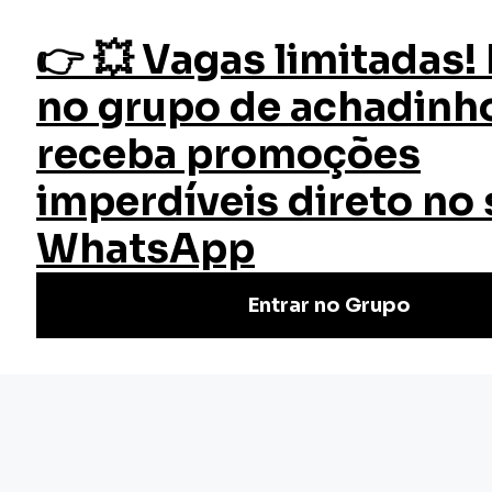
fazer login
Estatuto da Pessoa com Deficiência
Início
Cursos
Curso Estatuto da Pessoa com
Deficiência
Quer entender melhor os conceitos definidos pelo Estatuto
da Pessoa com Deficiência? Esse curso gratuito online vai
te ajudar nessa missão! Matricule-se!
(1)
Nivel Básico
Certificado: 10 horas