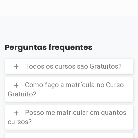
Perguntas frequentes
Todos os cursos são Gratuitos?
Como faço a matrícula no Curso
Gratuito?
Curso Gratuito,
porém caso deseje emitir o
Certificado Digital é cobrado uma taxa de
Posso me matricular em quantos
CLIQUE AQUI
para ver um vídeo de como
R$39,90
efetuar a matrícula em um
Curso Gratuito
.
cursos?