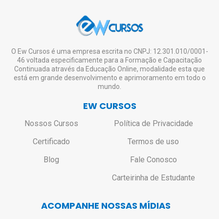
Caso seja realmente necessário o envio do
em quantos cursos desejar, estudar à
certificado impresso, o aluno deverá entrar
vontade, mesmo não tendo interesse em
em contato pelo e-mail:
solicitar o certificado de todos ou de nenhum.
contato@ewcursos.com.br
, para verificar o
custo de envio.
Não haverá bloqueio ou restrição de
O Ew Cursos é uma empresa escrita no CNPJ: 12.301.010/0001-
46 voltada especificamente para a Formação e Capacitação
acesso aos alunos que não solicitarem o
Continuada através da Educação Online, modalidade esta que
certificado.
está em grande desenvolvimento e aprimoramento em todo o
mundo.
EW CURSOS
Nossos Cursos
Política de Privacidade
Certificado
Termos de uso
Blog
Fale Conosco
Carteirinha de Estudante
ACOMPANHE NOSSAS MÍDIAS