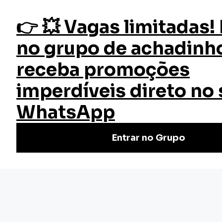
fazer login
Estatuto do Idoso
Início
Cursos
Cursos Gratuitos
Curso Estatuto do Idoso
Curso de Estatuto do Idoso Grátis e Online: Aprenda sobre
os direitos dos idosos, medidas de proteção e acesso à
justiça. Matricule-se!
Nivel Básico
Certificado: 10 horas