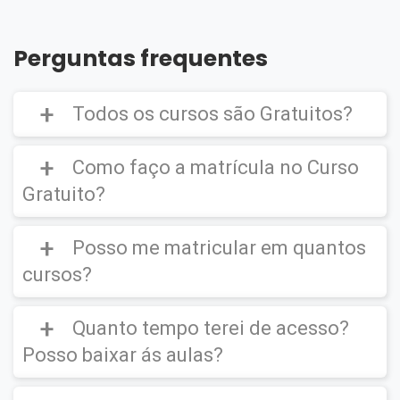
Perguntas frequentes
Todos os cursos são Gratuitos?
Como faço a matrícula no Curso
Gratuito?
Curso Gratuito,
porém caso deseje emitir o
Certificado Digital é cobrado uma taxa de
Posso me matricular em quantos
CLIQUE AQUI
para ver um vídeo de como
R$39,90
efetuar a matrícula em um
Curso Gratuito
.
cursos?
Quanto tempo terei de acesso?
Você poderá se matricular em quantos
cursos desejar.
Posso baixar ás aulas?
IMPORTANTE
(O certificado Digital não é
enviado para sua residência, este ficará
disponível em seu ambiente virtual para