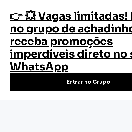
fazer login
Estratégia Empresarial e Negociação
Início
Cursos
Curso Estratégia Empresarial e
Negociação
Aprenda estratégia empresarial e negociação online com
nosso curso gratuito, adquira habilidades essenciais para o
sucesso nos negócios. #ewcursos
(1)
Nivel Básico
Certificado: 40 horas