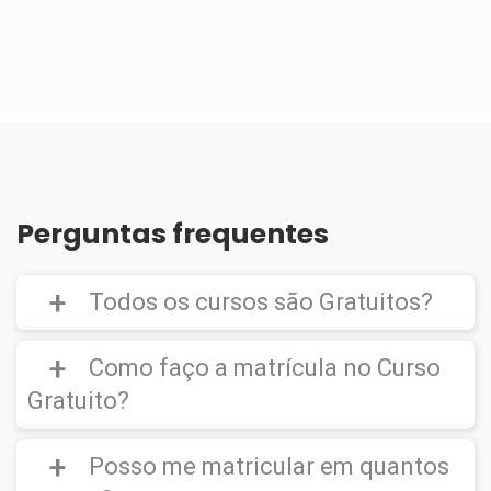
Perguntas frequentes
Todos os cursos são Gratuitos?
Como faço a matrícula no Curso
Gratuito?
Curso Gratuito,
porém caso deseje emitir o
Certificado Digital é cobrado uma taxa de
Posso me matricular em quantos
CLIQUE AQUI
para ver um vídeo de como
R$39,90