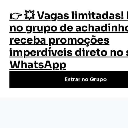
fazer login
Ética e Direito Imobiliário
Início
Cursos
Cursos Gratuitos
Curso Ética e Direito Imobiliário
Descubra o mundo do Direito Imobiliário com o curso
grátis de Ética e Direito Imobiliário da EW Cursos.
Aperfeiçoe seus conhecimentos! Matricule-se!
Nivel Básico
Certificado: 40 horas