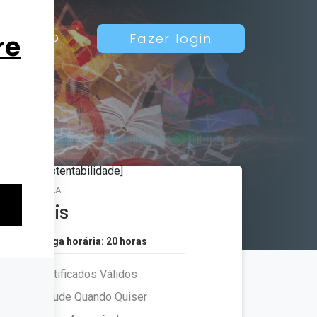
Contato
Fazer login
MATRÍCULA
Grátis
Carga horária: 20 horas
Certificados Válidos
Estude Quando Quiser