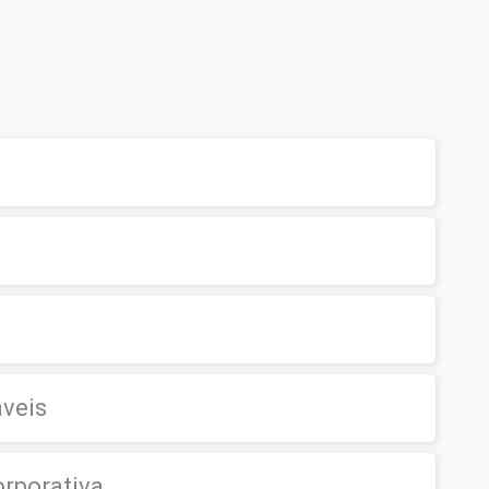
áveis
orporativa