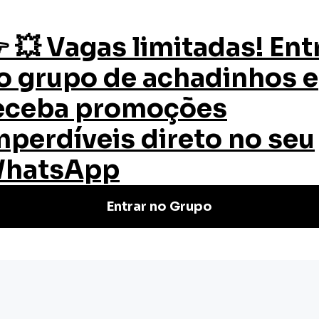
os
Quem Somos
Certificado
Blog
abilidade
tabilidade
so de Ética e Sustentabilidade online
realidades! Matricule-se!