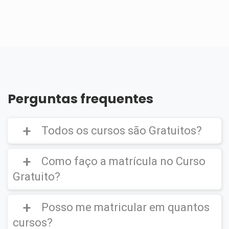
Perguntas frequentes
Todos os cursos são Gratuitos?
Como faço a matrícula no Curso
Gratuito?
Curso Gratuito,
porém caso deseje emitir o
Certificado Digital é cobrado uma taxa de
Posso me matricular em quantos
CLIQUE AQUI
para ver um vídeo de como
R$39,90
efetuar a matrícula em um
Curso Gratuito
.
cursos?