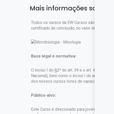
Mais informações sobre o
Todos os cursos da EW Cursos são gratuitos. 
certificado de conclusão, no valor de
R$ 45,90
Base legal e normativa:
O inciso I do §2º do art. 39 e o art. 42 da Lei
Nacional), bem como o inciso I do art. 1º do 
dos nossos cursos livres de capacitação profi
Público-alvo:
Este Curso é direcionado para jovens e adultos