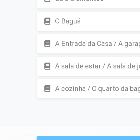
O Baguá
A Entrada da Casa / A gara
A sala de estar / A sala de 
A cozinha / O quarto da b