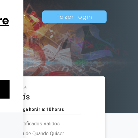
Contato
Fazer login
MATRÍCULA
Grátis
Carga horária: 10 horas
Certificados Válidos
Estude Quando Quiser