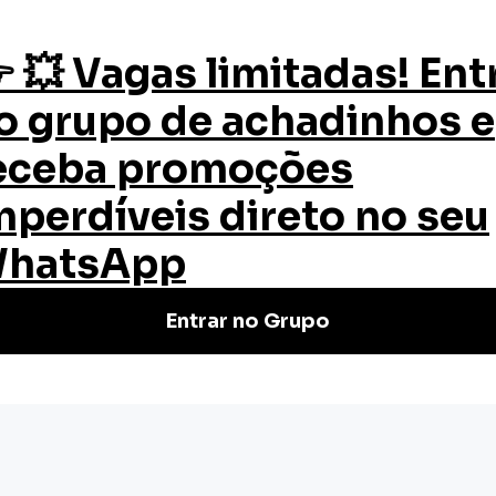
os
Quem Somos
Certificado
Blog
ze seu ambiente de forma gratuita com
 #equilíbrio #bem-estar