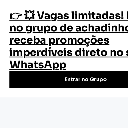
fazer login
Finanças Corporativas
Início
Cursos
Cursos Gratuitos
Curso Finanças Corporativas
Curso de Finanças Corporativas Online Grátis: eleve seu
entendimento financeiro empresarial. Aprenda análise,
planejamento e gestão financeira sem custo!
(1)
Nivel Básico
Certificado: 20 horas