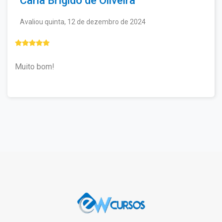
Carla Brígido de Oliveira
em quantos cursos desejar, estudar à
certificado impresso, o aluno deverá entrar
vontade, mesmo não tendo interesse em
em contato pelo e-mail:
solicitar o certificado de todos ou de nenhum.
Avaliou quinta, 12 de dezembro de 2024
contato@ewcursos.com.br
, para verificar o
custo de envio.
Não haverá bloqueio ou restrição de
acesso aos alunos que não solicitarem o
certificado.
Muito bom!