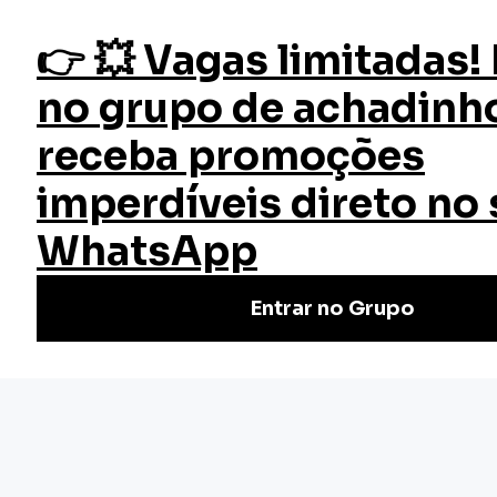
fazer login
Gestão de Cargos e Salários
Início
Cursos
Cursos Gratuitos
Curso Gestão de Cargos e
Salários
Quer aprender como administrar cargos e salários de uma
empresa com o Curso de Gestão de Cargos e Salários da
EW Cursos você aprenderá isso e muito mais.
(3)
Nivel Básico
Certificado: 50 horas