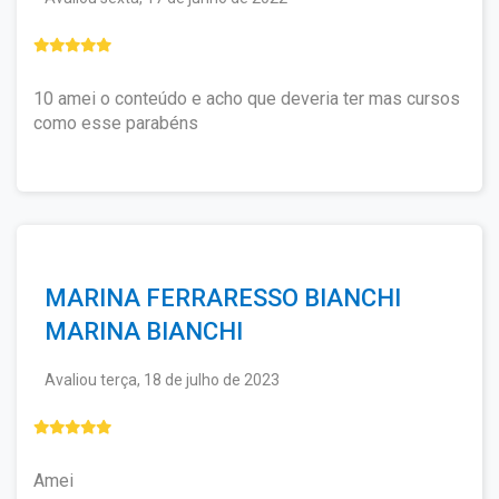
contato@ewcursos.com.br
, para verificar o
custo de envio.
Não haverá bloqueio ou restrição de
acesso aos alunos que não solicitarem o
certificado.
10 amei o conteúdo e acho que deveria ter mas cursos
como esse parabéns
MARINA FERRARESSO BIANCHI
MARINA BIANCHI
Avaliou terça, 18 de julho de 2023
Amei