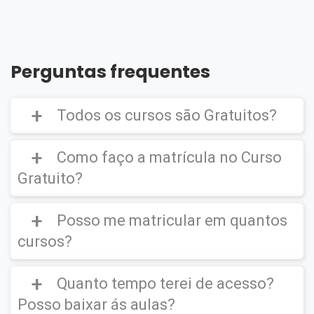
Perguntas frequentes
Todos os cursos são Gratuitos?
Como faço a matrícula no Curso
Gratuito?
Curso Gratuito,
porém caso deseje emitir o
Certificado Digital é cobrado uma taxa de
Posso me matricular em quantos
CLIQUE AQUI
para ver um vídeo de como
R$39,90
efetuar a matrícula em um
Curso Gratuito
.
cursos?
Quanto tempo terei de acesso?
Você poderá se matricular em quantos
cursos desejar.
Posso baixar ás aulas?
IMPORTANTE
(O certificado Digital não é