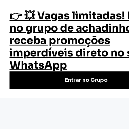
fazer login
Gestão de Compras
Início
Cursos
Cursos Gratuitos
Curso Gestão de Compras
Faça o Curso de Gestão de Compras Online Gratuito |
Certificado válido em todo Brasil. Não perca tempo, venha
conferir. Cursos rápidos e de qualidade.
(4)
Nivel Básico
Certificado: 40 horas