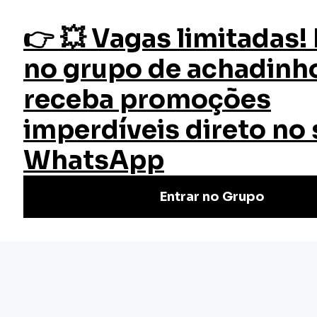
fazer login
Gestão de Sala de Aula
Início
Cursos
Cursos Gratuitos
Curso Gestão de Sala de Aula
Aprenda a gerenciar sua sala de aula de forma eficiente e
gratuita com o curso oferecido pela EW Cursos. Aprimore
suas habilidades como educador!
(1)
Nivel Básico
Certificado: 20 horas