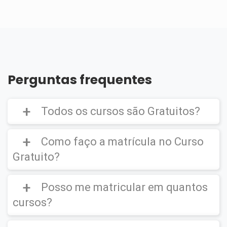
Perguntas frequentes
Todos os cursos são Gratuitos?
Como faço a matrícula no Curso
Gratuito?
Curso Gratuito,
porém caso deseje emitir o
Certificado Digital é cobrado uma taxa de
Posso me matricular em quantos
CLIQUE AQUI
para ver um vídeo de como
R$39,90
efetuar a matrícula em um
Curso Gratuito
.
cursos?