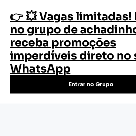
fazer login
Início
Cursos
Cursos Gratuitos
Gestão de Serviços de Farmácia
Curso Gestão de Serviços de
Farmácia
O Curso de Gestão de Serviços de Farmácia Grátis da EW
Cursos oferece conhecimentos essenciais para a
administração eficiente desse setor fundamental da saúde.
(1)
Nivel Básico
Certificado: 40 horas