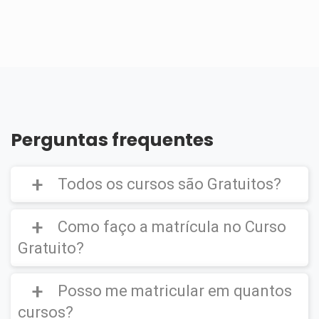
Perguntas frequentes
Todos os cursos são Gratuitos?
Como faço a matrícula no Curso
Gratuito?
Curso Gratuito,
porém caso deseje emitir o
Certificado Digital é cobrado uma taxa de
Posso me matricular em quantos
CLIQUE AQUI
para ver um vídeo de como
R$39,90
efetuar a matrícula em um
Curso Gratuito
.
cursos?