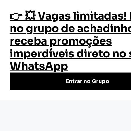
fazer login
Gestão de Talentos
Início
Cursos
Cursos Gratuitos
Curso Gestão de Talentos
Curso de Gestão de Talentos Online Grátis da EW: aprenda
a identificar, desenvolver e reter talentos para impulsionar
sua carreira e empresa!
Nivel Básico
Certificado: 50 horas