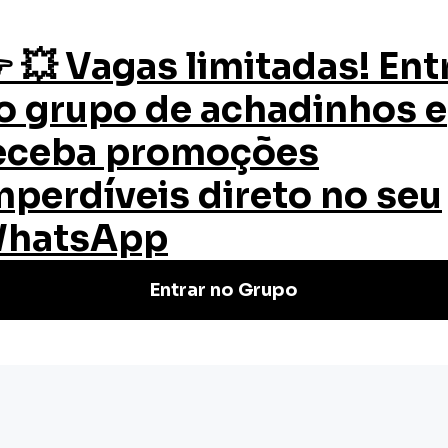
os
Quem Somos
Certificado
Blog
sito
nsito
uito | Certificado válido em todo
s rápidos e de qualidade.