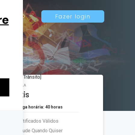
Contato
Fazer login
MATRÍCULA
Grátis
Carga horária: 40 horas
Certificados Válidos
Estude Quando Quiser