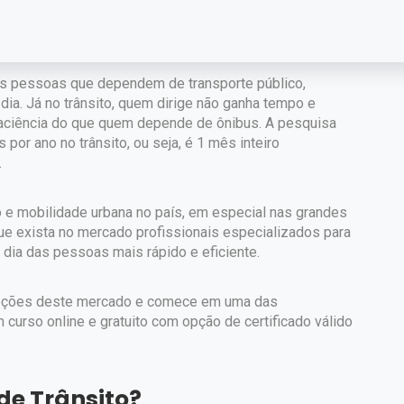
 usuário. No Brasil, a mobilidade urbana ainda tem muito
res problemas.
as pessoas que dependem de transporte público,
ia. Já no trânsito, quem dirige não ganha tempo e
aciência do que quem depende de ônibus. A pesquisa
or ano no trânsito, ou seja, é 1 mês inteiro
.
o e mobilidade urbana no país, em especial nas grandes
que exista no mercado profissionais especializados para
 dia das pessoas mais rápido e eficiente.
noções deste mercado e comece em uma das
m curso online e gratuito com opção de certificado válido
de Trânsito?