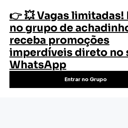
fazer login
Início
Cursos
Cursos Gratuitos
Gestão do Bem-Estar no Trabalho
Curso Gestão do Bem-Estar no
Trabalho
Aprenda a gestão do bem-estar no trabalho com nosso
curso GRATUITO! Melhore o clima organizacional,
produtividade e saúde mental. Inscreva-se já!
Nivel Básico
Certificado: 30 horas