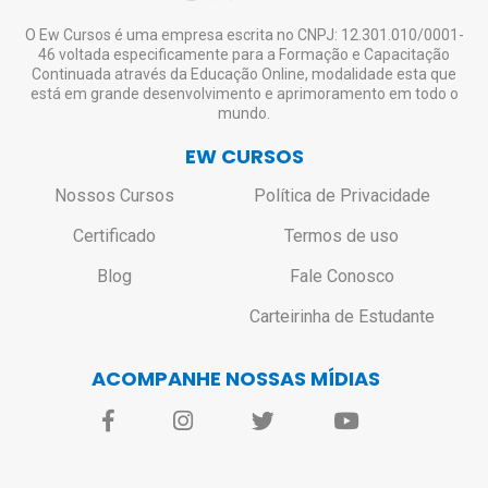
custo de envio.
Não haverá bloqueio ou restrição de
O Ew Cursos é uma empresa escrita no CNPJ: 12.301.010/0001-
46 voltada especificamente para a Formação e Capacitação
acesso aos alunos que não solicitarem o
Continuada através da Educação Online, modalidade esta que
certificado.
está em grande desenvolvimento e aprimoramento em todo o
mundo.
EW CURSOS
Nossos Cursos
Política de Privacidade
Certificado
Termos de uso
Blog
Fale Conosco
Carteirinha de Estudante
ACOMPANHE NOSSAS MÍDIAS