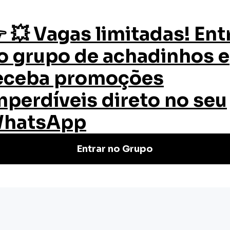
os
Quem Somos
Certificado
Blog
eira para Pequenas e Médias Empresas
eira para
 Empresas
 e Médias Empresas Online e Gratuito
 tempo. Cursos de qualidade.