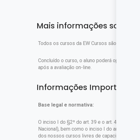
Mais informações sobre o
Todos os cursos da EW Cursos são gratuitos.
Concluído o curso, o aluno poderá optar pela c
após a avaliação on-line.
Informações Importantes
Base legal e normativa:
O inciso I do §2º do art. 39 e o art. 42 da Lei
Nacional), bem como o inciso I do art. 1º do 
dos nossos cursos livres de capacitação profi