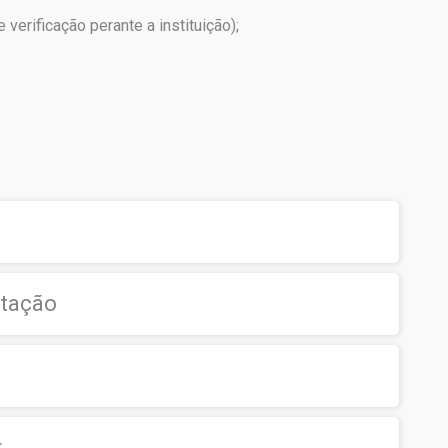
erificação perante a instituição);
s
utação
r