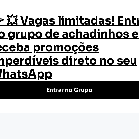
os
Quem Somos
Certificado
Blog
termediária
ntermediária
e Gratuito | Certificado válido em
Cursos rápidos e de qualidade.
as