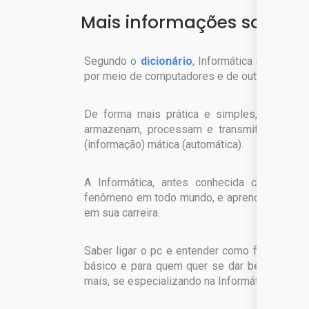
Mais informações sobre o
Segundo o
dicionário
, Informática é a "ciên
por meio de computadores e de outros dispos
De forma mais prática e simples,
informát
armazenam, processam e transmitem informaç
(informação) mática (automática).
A Informática, antes conhecida como co
fenômeno em todo mundo, e aprendizado obrig
em sua carreira.
Saber ligar o pc e entender como funciona o 
básico e para quem quer se dar bem profiss
mais, se especializando na Informática Interme