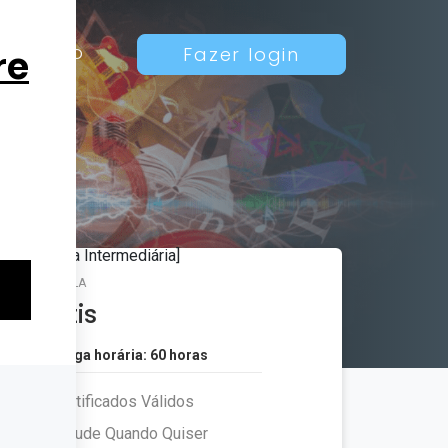
Contato
Fazer login
MATRÍCULA
Grátis
Carga horária: 60 horas
Certificados Válidos
Estude Quando Quiser