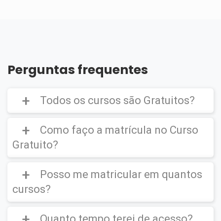
Perguntas frequentes
Todos os cursos são Gratuitos?
Como faço a matrícula no Curso
Gratuito?
Curso Gratuito,
porém caso deseje emitir o
Certificado Digital é cobrado uma taxa de
Posso me matricular em quantos
CLIQUE AQUI
para ver um vídeo de como
R$39,90
efetuar a matrícula em um
Curso Gratuito
.
cursos?
Quanto tempo terei de acesso?
Você poderá se matricular em quantos