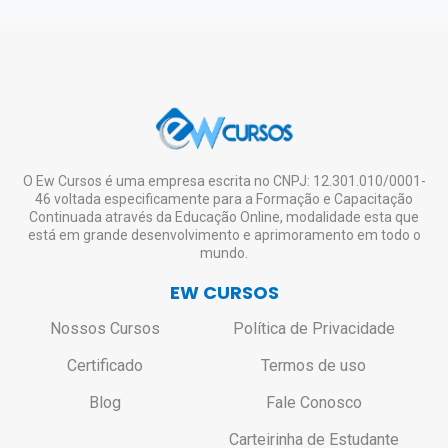
ambiente virtual para download e impressão)
sistema, grande fluxo de transações ou ainda
este ficará liberado no Portal do Aluno para
atualização/qualificação. O
CREA, CRC,
em eventualidades como feriados, entre
Download e Impressão.
CRM, CRO
e demais órgãos de conselho são
Lembrando que a emissão do certificado
outras situações atípicas);
de nível superior ou técnico.
digital é opcional e o aluno pode se inscrever
Caso seja realmente necessário o envio do
em quantos cursos desejar, estudar à
certificado impresso, o aluno deverá entrar
vontade, mesmo não tendo interesse em
em contato pelo e-mail:
solicitar o certificado de todos ou de nenhum.
contato@ewcursos.com.br
, para verificar o
custo de envio.
Não haverá bloqueio ou restrição de
O Ew Cursos é uma empresa escrita no CNPJ: 12.301.010/0001-
46 voltada especificamente para a Formação e Capacitação
acesso aos alunos que não solicitarem o
Continuada através da Educação Online, modalidade esta que
certificado.
está em grande desenvolvimento e aprimoramento em todo o
mundo.
EW CURSOS
Nossos Cursos
Política de Privacidade
Certificado
Termos de uso
Blog
Fale Conosco
Carteirinha de Estudante