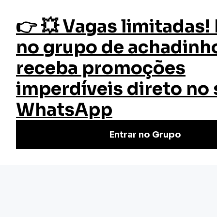
fazer login
Introdução à Depressão
Início
Cursos
Cursos Gratuitos
Curso Introdução à Depressão
O curso grátis de Introdução à Depressão da EW Cursos é
uma oportunidade para entender as causas, sintomas e
tratamentos da depressão de forma acessível.
Nivel Básico
Certificado: 20 horas