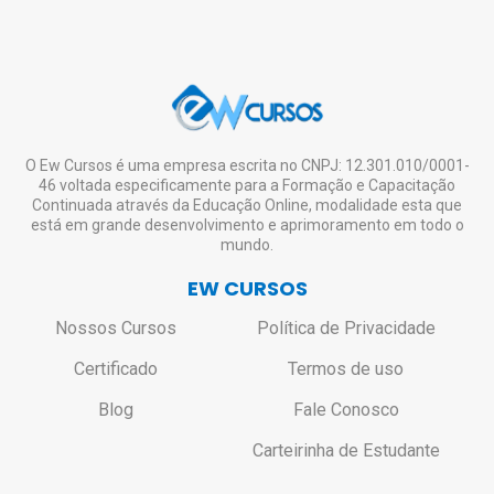
em eventualidades como feriados, entre
Download e Impressão.
CRM, CRO
e demais órgãos de conselho são
Lembrando que a emissão do certificado
outras situações atípicas);
de nível superior ou técnico.
digital é opcional e o aluno pode se inscrever
Caso seja realmente necessário o envio do
em quantos cursos desejar, estudar à
certificado impresso, o aluno deverá entrar
vontade, mesmo não tendo interesse em
em contato pelo e-mail:
solicitar o certificado de todos ou de nenhum.
contato@ewcursos.com.br
, para verificar o
custo de envio.
Não haverá bloqueio ou restrição de
O Ew Cursos é uma empresa escrita no CNPJ: 12.301.010/0001-
46 voltada especificamente para a Formação e Capacitação
acesso aos alunos que não solicitarem o
Continuada através da Educação Online, modalidade esta que
certificado.
está em grande desenvolvimento e aprimoramento em todo o
mundo.
EW CURSOS
Nossos Cursos
Política de Privacidade
Certificado
Termos de uso
Blog
Fale Conosco
Carteirinha de Estudante