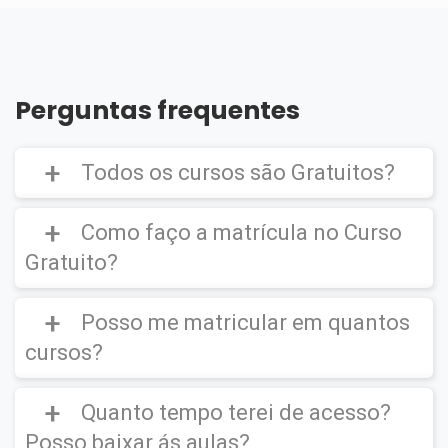
Perguntas frequentes
Todos os cursos são Gratuitos?
Como faço a matrícula no Curso
Gratuito?
Curso Gratuito,
porém caso deseje emitir o
Certificado Digital é cobrado uma taxa de
Posso me matricular em quantos
CLIQUE AQUI
para ver um vídeo de como
R$39,90
efetuar a matrícula em um
Curso Gratuito
.
cursos?
Quanto tempo terei de acesso?
Você poderá se matricular em quantos
cursos desejar.
Posso baixar ás aulas?
IMPORTANTE
(O certificado Digital não é