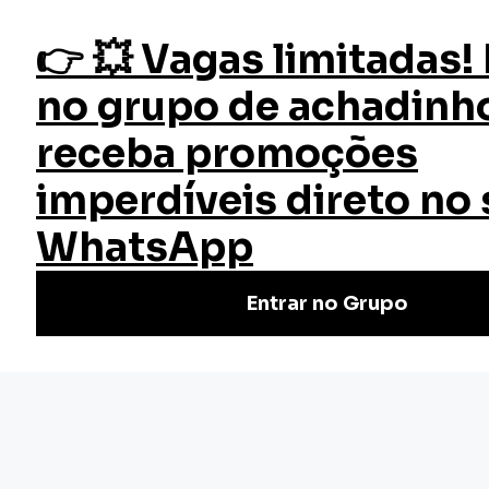
fazer login
Início
Cursos
Cursos Gratuitos
Logística e Centro de Distribuição
Curso Logística e Centro de
Distribuição
O curso de Logística e Centro de Distribuição da EW tem
por objetivo capacitar o aluno para atuar na gestão de
processos logísticos e de distribuição.
(1)
Nivel Básico
Certificado: 30 horas