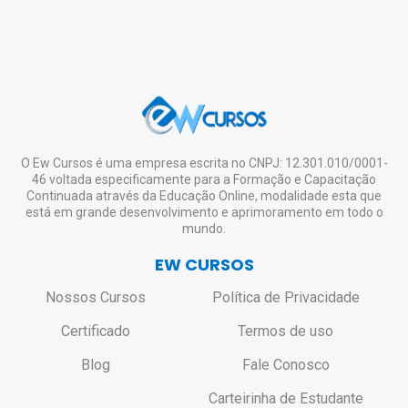
ambiente virtual para download e impressão)
sistema, grande fluxo de transações ou ainda
este ficará liberado no Portal do Aluno para
atualização/qualificação. O
CREA, CRC,
em eventualidades como feriados, entre
Download e Impressão.
CRM, CRO
e demais órgãos de conselho são
Lembrando que a emissão do certificado
outras situações atípicas);
de nível superior ou técnico.
digital é opcional e o aluno pode se inscrever
Caso seja realmente necessário o envio do
em quantos cursos desejar, estudar à
certificado impresso, o aluno deverá entrar
vontade, mesmo não tendo interesse em
em contato pelo e-mail:
solicitar o certificado de todos ou de nenhum.
contato@ewcursos.com.br
, para verificar o
custo de envio.
Não haverá bloqueio ou restrição de
O Ew Cursos é uma empresa escrita no CNPJ: 12.301.010/0001-
46 voltada especificamente para a Formação e Capacitação
acesso aos alunos que não solicitarem o
Continuada através da Educação Online, modalidade esta que
certificado.
está em grande desenvolvimento e aprimoramento em todo o
mundo.
EW CURSOS
Nossos Cursos
Política de Privacidade
Certificado
Termos de uso
Blog
Fale Conosco
Carteirinha de Estudante