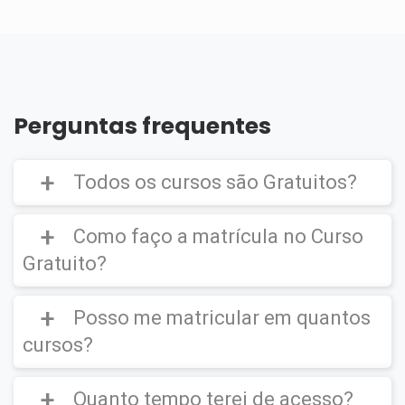
Perguntas frequentes
Todos os cursos são Gratuitos?
Como faço a matrícula no Curso
Gratuito?
Curso Gratuito,
porém caso deseje emitir o
Certificado Digital é cobrado uma taxa de
Posso me matricular em quantos
CLIQUE AQUI
para ver um vídeo de como
R$39,90
efetuar a matrícula em um
Curso Gratuito
.
cursos?
Quanto tempo terei de acesso?
Você poderá se matricular em quantos