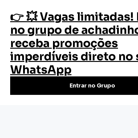
fazer login
Marketing 3D
Início
Cursos
Cursos Gratuitos
Curso Marketing 3D
Aprenda Marketing 3D GRÁTIS com o Curso Online da EW
Cursos! Domine técnicas avançadas e impulsione sua
carreira no mundo digital de maneira inovadora.
Nivel Básico
Certificado: 20 horas