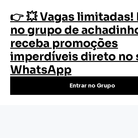
fazer login
Início
Cursos
Cursos Gratuitos
Marketing Digital para Empreendedores
Curso Marketing Digital para
Empreendedores
O Curso Grátis de Marketing Digital para Empreendedores
da EW oferece conhecimentos essenciais para quem
deseja impulsionar seu negócio no mundo digital.
Nivel Básico
Certificado: 30 horas