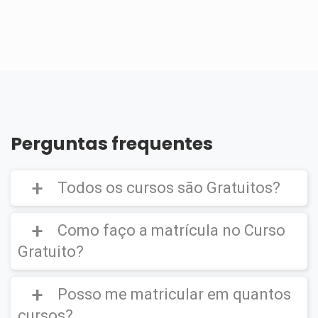
Perguntas frequentes
Todos os cursos são Gratuitos?
Como faço a matrícula no Curso
Gratuito?
Curso Gratuito,
porém caso deseje emitir o
Certificado Digital é cobrado uma taxa de
Posso me matricular em quantos
CLIQUE AQUI
para ver um vídeo de como
R$39,90
efetuar a matrícula em um
Curso Gratuito
.
cursos?