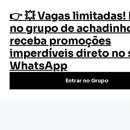
fazer login
Mediação de Conflitos
Início
Cursos
Cursos Gratuitos
Curso Mediação de Conflitos
Aprenda a resolver disputas eficazmente com o Curso
Grátis de Mediação de Conflitos da EW. Inscreva-se agora
e torne-se um mediador especialista!
Nivel Básico
Certificado: 20 horas