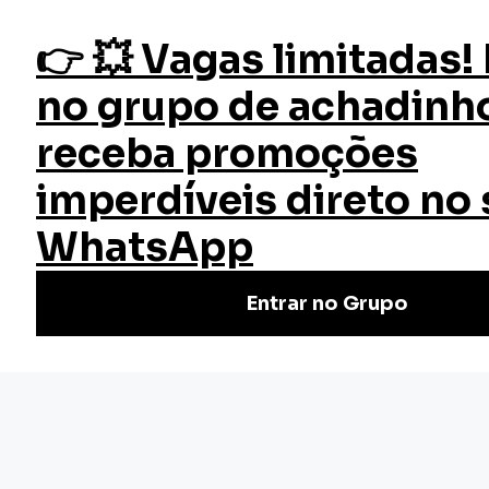
fazer login
Mercado Imobiliário
Início
Cursos
Cursos Gratuitos
Curso Mercado Imobiliário
Aprimore suas habilidades com o Curso de Mercado
Imobiliário Grátis da EW Cursos. Dominando conceitos
chave, impulsione sua carreira imobiliária!
Nivel Básico
Certificado: 30 horas