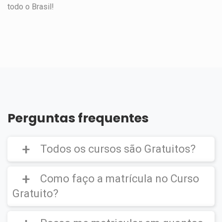
todo o Brasil!
Perguntas frequentes
Todos os cursos são Gratuitos?
Como faço a matrícula no Curso
Gratuito?
Curso Gratuito,
porém caso deseje emitir o
Certificado Digital é cobrado uma taxa de