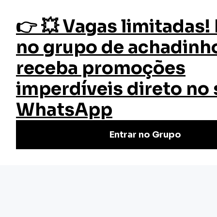
fazer login
Início
Cursos
Cursos Gratuitos
Metodologia Científica e Elaboração de TCC
Curso Metodologia Científica e
Elaboração de TCC
Aprenda a metodologia científica e elabore seu TCC com
um curso gratuito que vai te guiar no processo de pesquisa
e escrita acadêmica. Natricule-se!
Nivel Básico
Certificado: 30 horas