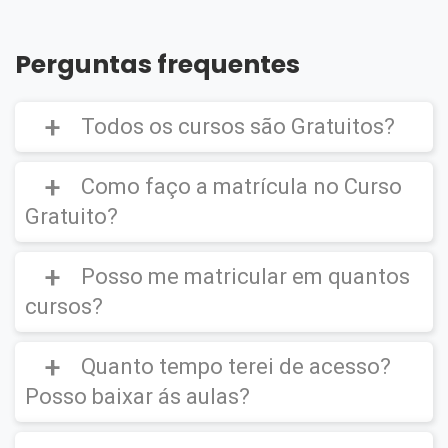
Perguntas frequentes
Todos os cursos são Gratuitos?
Como faço a matrícula no Curso
Gratuito?
Curso Gratuito,
porém caso deseje emitir o
Certificado Digital é cobrado uma taxa de
Posso me matricular em quantos
CLIQUE AQUI
para ver um vídeo de como
R$39,90
efetuar a matrícula em um
Curso Gratuito
.
cursos?
Quanto tempo terei de acesso?
Você poderá se matricular em quantos
cursos desejar.
Posso baixar ás aulas?
IMPORTANTE
(O certificado Digital não é
enviado para sua residência, este ficará
disponível em seu ambiente virtual para