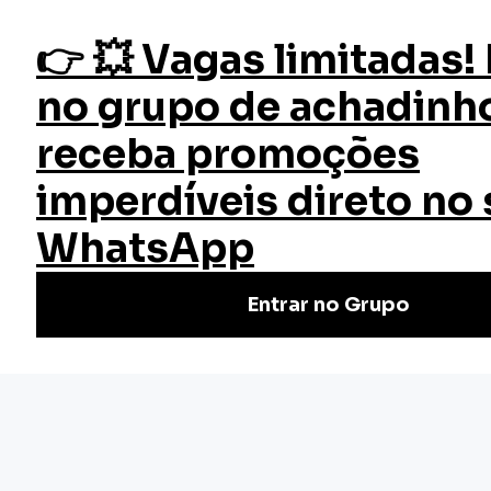
fazer login
Início
Cursos
Cursos Gratuitos
Ensino da Matemática para EJA
Curso Ensino da Matemática
para EJA
Faça o Curso de Ensino da Matemática para EJA Gratuito |
Certificado válido em todo Brasil. Não perca tempo, venha
conferir. Cursos rápidos e de qualidade.
(1)
Nivel Básico
Certificado: 20 horas