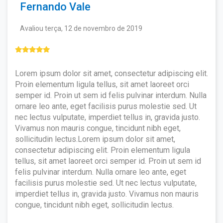
Caso seja realmente necessário o envio do
Fernando Vale
em quantos cursos desejar, estudar à
certificado impresso, o aluno deverá entrar
vontade, mesmo não tendo interesse em
em contato pelo e-mail:
solicitar o certificado de todos ou de nenhum.
Avaliou terça, 12 de novembro de 2019
contato@ewcursos.com.br
, para verificar o
custo de envio.
Não haverá bloqueio ou restrição de
acesso aos alunos que não solicitarem o
certificado.
Lorem ipsum dolor sit amet, consectetur adipiscing elit.
Proin elementum ligula tellus, sit amet laoreet orci
semper id. Proin ut sem id felis pulvinar interdum. Nulla
ornare leo ante, eget facilisis purus molestie sed. Ut
nec lectus vulputate, imperdiet tellus in, gravida justo.
Vivamus non mauris congue, tincidunt nibh eget,
sollicitudin lectus.Lorem ipsum dolor sit amet,
consectetur adipiscing elit. Proin elementum ligula
tellus, sit amet laoreet orci semper id. Proin ut sem id
felis pulvinar interdum. Nulla ornare leo ante, eget
facilisis purus molestie sed. Ut nec lectus vulputate,
imperdiet tellus in, gravida justo. Vivamus non mauris
congue, tincidunt nibh eget, sollicitudin lectus.