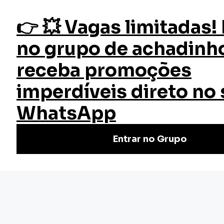
fazer login
Necropsia
Início
Cursos
Cursos Gratuitos
Curso Necropsia
Aprimore suas habilidades em necropsia com o Curso de
Necropsia Online Grátis da EW Cursos – flexibilidade e
conhecimento especializado ao seu alcance.
Nivel Básico
Certificado: 30 horas