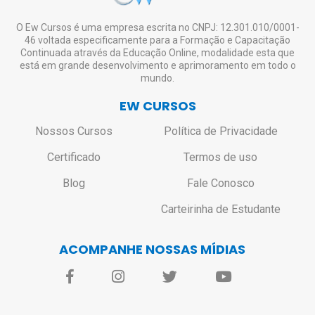
contato@ewcursos.com.br
, para verificar o
custo de envio.
Não haverá bloqueio ou restrição de
O Ew Cursos é uma empresa escrita no CNPJ: 12.301.010/0001-
46 voltada especificamente para a Formação e Capacitação
acesso aos alunos que não solicitarem o
Continuada através da Educação Online, modalidade esta que
certificado.
está em grande desenvolvimento e aprimoramento em todo o
mundo.
EW CURSOS
Nossos Cursos
Política de Privacidade
Certificado
Termos de uso
Blog
Fale Conosco
Carteirinha de Estudante
ACOMPANHE NOSSAS MÍDIAS