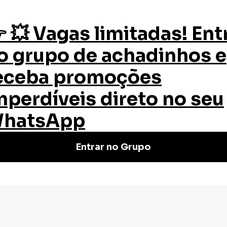
os
Quem Somos
Certificado
Blog
nça para Trabalhos a Quente
ança para
citar os novos trabalhadores que irão
ução e reparação naval.