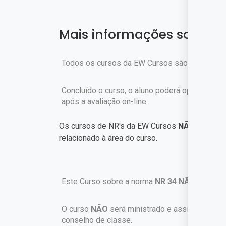
Mais informações sobre o
Todos os cursos da EW Cursos são gratuitos.
Concluído o curso, o aluno poderá optar pela c
após a avaliação on-line.
Os cursos de NR's da EW Cursos
NÃO
são ass
relacionado à área do curso.
IM
Este Curso sobre a norma
NR 34 NÃO
é um tre
O curso
NÃO
será ministrado e assinado por p
conselho de classe.