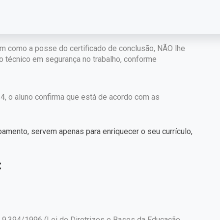
tivo é o estudo e conhecimento da Norma.
em como a posse do certificado de conclusão, NÃO lhe
mo técnico em segurança no trabalho, conforme
34, o aluno confirma que está de acordo com as
amento, servem apenas para enriquecer o seu currículo,
:
 nº 9.394/1996 (Lei de Diretrizes e Bases da Educação