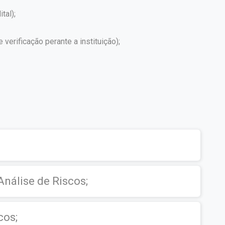
tal);
erificação perante a instituição);
Análise de Riscos;
cos;